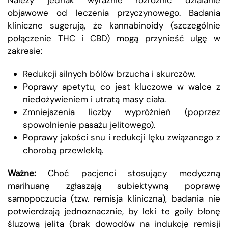
objawowe od leczenia przyczynowego. Badania
kliniczne sugerują, że kannabinoidy (szczególnie
połączenie THC i CBD) mogą przynieść ulgę w
zakresie:
Redukcji silnych bólów brzucha i skurczów.
Poprawy apetytu, co jest kluczowe w walce z
niedożywieniem i utratą masy ciała.
Zmniejszenia liczby wypróżnień (poprzez
spowolnienie pasażu jelitowego).
Poprawy jakości snu i redukcji lęku związanego z
chorobą przewlekłą.
Ważne:
Choć pacjenci stosujący medyczną
marihuanę zgłaszają subiektywną poprawę
samopoczucia (tzw. remisja kliniczna), badania nie
potwierdzają jednoznacznie, by leki te goily błonę
śluzową jelita (brak dowodów na indukcję remisji