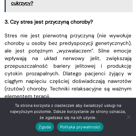
cukrzycy?
3. Czy stres jest przyczyną choroby?
Stres nie jest pierwotną przyczyną (nie wywołuje
choroby u osoby bez predyspozycji genetycznych),
ale jest potężnym „wyzwalaczem”. Silne emocje
wpływają na układ nerwowy jelit, zwiększają
przepuszczalność bariery jelitowej i produkcję
cytokin prozapalnych. Dlatego pacjenci żyjący w
ciągłym napięciu częściej doświadczają nawrotów
(rzutów) choroby. Techniki relaksacyjne są ważnym
elementem terapii.
Ta strona korzysta z ciasteczek aby świadczyć usługi na
4. Czy leczenie biologiczne jest bezpieczne?
najwyższym poziomie. Dalsze korzystanie ze strony oznacza,
że zgadzasz się na ich użycie.
Tak, profil bezpieczeństwa nowoczesnych leków
Zgoda
Polityka prywatności
biologicznych jest wysoki. Oczywiście, jak każda