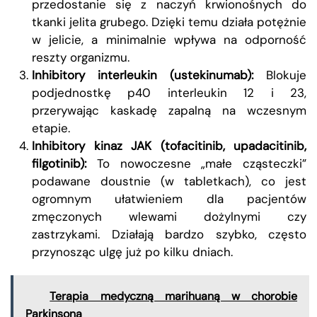
przedostanie się z naczyń krwionośnych do
tkanki jelita grubego. Dzięki temu działa potężnie
w jelicie, a minimalnie wpływa na odporność
reszty organizmu.
Inhibitory interleukin (ustekinumab):
Blokuje
podjednostkę p40 interleukin 12 i 23,
przerywając kaskadę zapalną na wczesnym
etapie.
Inhibitory kinaz JAK (tofacitinib, upadacitinib,
filgotinib):
To nowoczesne „małe cząsteczki”
podawane doustnie (w tabletkach), co jest
ogromnym ułatwieniem dla pacjentów
zmęczonych wlewami dożylnymi czy
zastrzykami. Działają bardzo szybko, często
przynosząc ulgę już po kilku dniach.
Terapia medyczną marihuaną w chorobie
Parkinsona