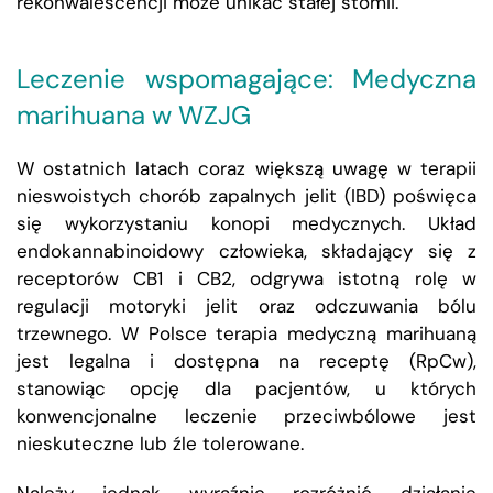
rekonwalescencji może unikać stałej stomii.
Leczenie wspomagające: Medyczna
marihuana w WZJG
W ostatnich latach coraz większą uwagę w terapii
nieswoistych chorób zapalnych jelit (IBD) poświęca
się wykorzystaniu konopi medycznych. Układ
endokannabinoidowy człowieka, składający się z
receptorów CB1 i CB2, odgrywa istotną rolę w
regulacji motoryki jelit oraz odczuwania bólu
trzewnego. W Polsce terapia medyczną marihuaną
jest legalna i dostępna na receptę (RpCw),
stanowiąc opcję dla pacjentów, u których
konwencjonalne leczenie przeciwbólowe jest
nieskuteczne lub źle tolerowane.
Należy jednak wyraźnie rozróżnić działanie