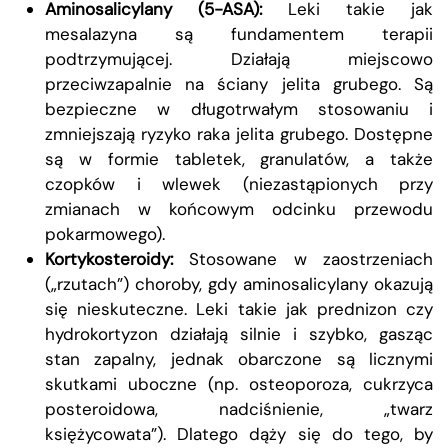
Aminosalicylany (5-ASA):
Leki takie jak
mesalazyna są fundamentem terapii
podtrzymującej. Działają miejscowo
przeciwzapalnie na ściany jelita grubego. Są
bezpieczne w długotrwałym stosowaniu i
zmniejszają ryzyko raka jelita grubego. Dostępne
są w formie tabletek, granulatów, a także
czopków i wlewek (niezastąpionych przy
zmianach w końcowym odcinku przewodu
pokarmowego).
Kortykosteroidy:
Stosowane w zaostrzeniach
(„rzutach”) choroby, gdy aminosalicylany okazują
się nieskuteczne. Leki takie jak prednizon czy
hydrokortyzon działają silnie i szybko, gasząc
stan zapalny, jednak obarczone są licznymi
skutkami uboczne (np. osteoporoza, cukrzyca
posteroidowa, nadciśnienie, „twarz
księżycowata”). Dlatego dąży się do tego, by