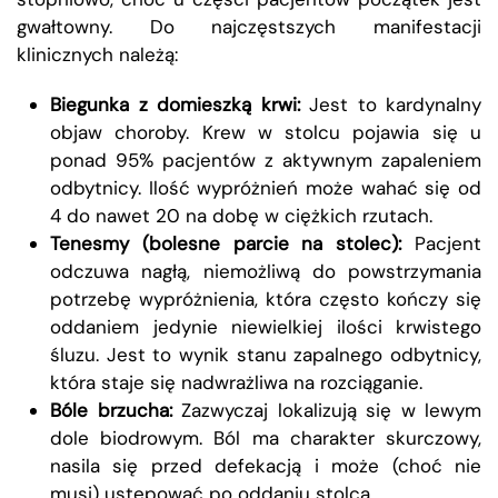
gwałtowny. Do najczęstszych manifestacji
klinicznych należą:
Biegunka z domieszką krwi:
Jest to kardynalny
objaw choroby. Krew w stolcu pojawia się u
ponad 95% pacjentów z aktywnym zapaleniem
odbytnicy. Ilość wypróżnień może wahać się od
4 do nawet 20 na dobę w ciężkich rzutach.
Tenesmy (bolesne parcie na stolec):
Pacjent
odczuwa nagłą, niemożliwą do powstrzymania
potrzebę wypróżnienia, która często kończy się
oddaniem jedynie niewielkiej ilości krwistego
śluzu. Jest to wynik stanu zapalnego odbytnicy,
która staje się nadwrażliwa na rozciąganie.
Bóle brzucha:
Zazwyczaj lokalizują się w lewym
dole biodrowym. Ból ma charakter skurczowy,
nasila się przed defekacją i może (choć nie
musi) ustępować po oddaniu stolca.