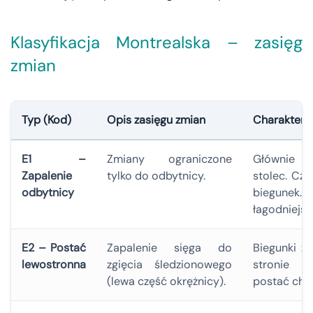
Klasyfikacja Montrealska – zasięg
zmian
Typ (Kod)
Opis zasięgu zmian
Charaktery
E1 –
Zmiany ograniczone
Głównie kr
Zapalenie
tylko do odbytnicy.
stolec. Czę
odbytnicy
biegunek. 
łagodniejsz
E2 – Postać
Zapalenie sięga do
Biegunki z 
lewostronna
zgięcia śledzionowego
stronie br
(lewa część okrężnicy).
postać cho