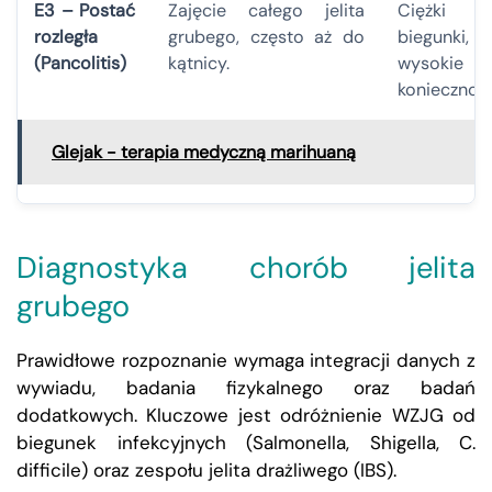
E3 – Postać
Zajęcie całego jelita
Ciężki p
rozległa
grubego, często aż do
biegunki,
(Pancolitis)
kątnicy.
wysokie 
koniecznośc
Glejak - terapia medyczną marihuaną
Diagnostyka chorób jelita
grubego
Prawidłowe rozpoznanie wymaga integracji danych z
wywiadu, badania fizykalnego oraz badań
dodatkowych. Kluczowe jest odróżnienie WZJG od
biegunek infekcyjnych (Salmonella, Shigella, C.
difficile) oraz zespołu jelita drażliwego (IBS).