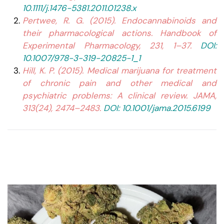
10.1111/j.1476-5381.2011.01238.x
Pertwee, R. G. (2015). Endocannabinoids and
their pharmacological actions. Handbook of
Experimental Pharmacology, 231, 1–37.
DOI:
10.1007/978-3-319-20825-1_1
Hill, K. P. (2015). Medical marijuana for treatment
of chronic pain and other medical and
psychiatric problems: A clinical review. JAMA,
313(24), 2474–2483.
DOI: 10.1001/jama.2015.6199