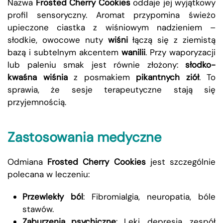
Nazwa
Frosted Cherry Cookies
oddaje jej wyjątkowy
profil sensoryczny. Aromat przypomina świeżo
upieczone ciastka z wiśniowym nadzieniem –
słodkie, owocowe nuty
wiśni
łączą się z ziemistą
bazą i subtelnym akcentem
wanilii
. Przy waporyzacji
lub paleniu smak jest równie złożony:
słodko-
kwaśna wiśnia
z posmakiem
pikantnych ziół
. To
sprawia, że sesje terapeutyczne stają się
przyjemnością.
Zastosowania medyczne
Odmiana
Frosted Cherry Cookies
jest szczególnie
polecana w leczeniu:
Przewlekły ból
: Fibromialgia, neuropatia, bóle
stawów.
Zaburzenia psychiczne
: Lęki, depresja, zespół