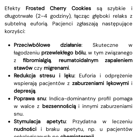
Efekty
Frosted Cherry Cookies
są szybkie i
długotrwałe (2–4 godziny), łącząc głęboki relaks z
subtelną euforią. Pacjenci zgłaszają następujące
korzyści:
Przeciwbólowe działanie
: Skuteczne w
łagodzeniu
przewlekłego bólu
, w tym związanego
z
fibromialgią
,
reumatoidalnym zapaleniem
stawów
czy
migrenami
.
Redukcja stresu i lęku
: Euforia i odprężenie
wspierają pacjentów z
zaburzeniami lękowymi
i
depresją
.
Poprawa snu
: Indica-dominantny profil pomaga
w walce z
bezsennością
i innymi zaburzeniami
snu.
Stymulacja apetytu
: Przydatna w leczeniu
nudności
i braku apetytu, np. u pacjentów
onkologicznych po
chemioterapii
.