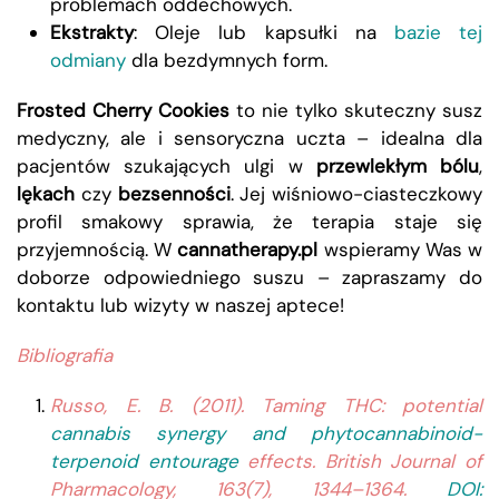
problemach oddechowych.
Ekstrakty
: Oleje lub kapsułki na
bazie tej
odmiany
dla bezdymnych form.
Frosted Cherry Cookies
to nie tylko skuteczny susz
medyczny, ale i sensoryczna uczta – idealna dla
pacjentów szukających ulgi w
przewlekłym bólu
,
lękach
czy
bezsenności
. Jej wiśniowo-ciasteczkowy
profil smakowy sprawia, że terapia staje się
przyjemnością. W
cannatherapy.pl
wspieramy Was w
doborze odpowiedniego suszu – zapraszamy do
kontaktu lub wizyty w naszej aptece!
Bibliografia
Russo, E. B. (2011). Taming THC: potential
cannabis synergy and phytocannabinoid-
terpenoid entourage
effects. British Journal of
Pharmacology, 163(7), 1344–1364.
DOI: