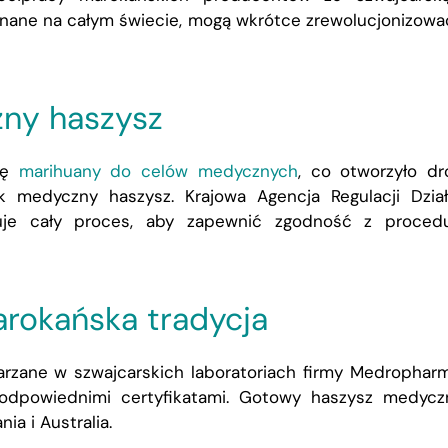
nane na całym świecie, mogą wkrótce zrewolucjonizowa
ny haszysz
cję
marihuany do celów medycznych
, co otworzyło d
k medyczny haszysz. Krajowa Agencja Regulacji Dział
je cały proces, aby zapewnić zgodność z procedu
arokańska tradycja
rzane w szwajcarskich laboratoriach firmy Medropharm
odpowiednimi certyfikatami
.
Gotowy haszysz medyczn
ia i Australia
.