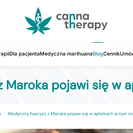
apii
Dla pacjenta
Medyczna marihuana
Blog
Cennik
Umów
 Maroka pojawi się w 
a
Medyczny haszysz z Maroka pojawi się w aptekach w tym r