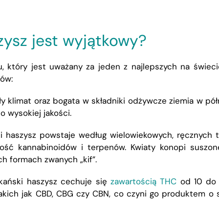
zysz jest wyjątkowy?
, który jest uważany za jeden z najlepszych na świeci
ków:
ły klimat oraz bogata w składniki odżywcze ziemia w pó
o wysokiej jakości
.
 haszysz powstaje według wielowiekowych, ręcznych t
ość kannabinoidów i terpenów. Kwiaty konopi suszo
ch formach zwanych „kif”
.
ański haszysz cechuje się
zawartością THC
od 10 do 
akich jak CBD, CBG czy CBN, co czyni go produktem o s