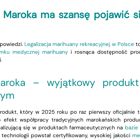
 Maroka ma szansę pojawić s
dpowiedzi.
Legalizacja marihuany rekreacyjnej w Polsce
to
ynku medycznej marihuany
i rosnąca dostępność pro
i
.
aroka – wyjątkowy produk
nym
ukt, który w 2025 roku po raz pierwszy oficjalnie tr
 efekt współpracy tradycyjnych marokańskich prod
jalizującą się w produktach farmaceutycznych na
bazie
 technologii powstał certyfikowany, wysokiej jakości
me