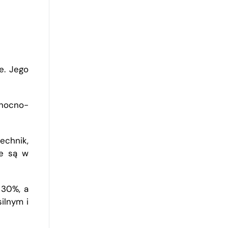
e. Jego
łnocno-
echnik,
ne są w
30%, a
ilnym i