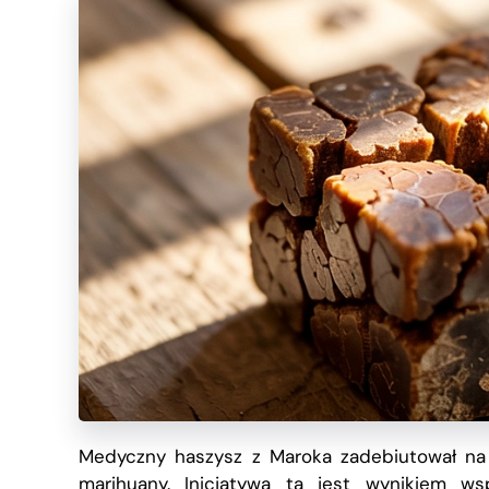
Medyczny haszysz z Maroka zadebiutował na
marihuany
.
Inicjatywa ta jest wynikiem ws