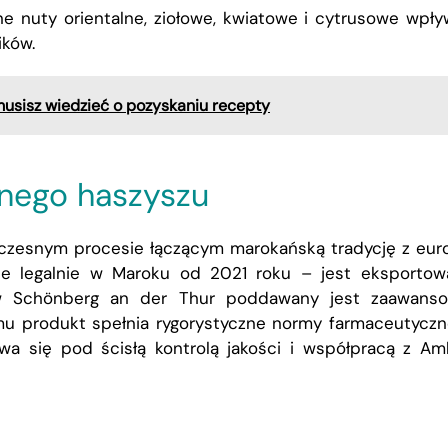
e nuty orientalne, ziołowe, kwiatowe i cytrusowe wpły
ików
.
usisz wiedzieć o pozyskaniu recepty
nego haszyszu
zesnym procesie łączącym marokańską tradycję z eur
ane legalnie w Maroku od 2021 roku – jest eksporto
m w Schönberg an der Thur poddawany jest zaawans
emu produkt spełnia rygorystyczne normy farmaceutyczne
wa się pod ścisłą kontrolą jakości i współpracą z A