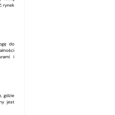
ć rynek
rogę do
alności
rami i
, gdzie
y jest