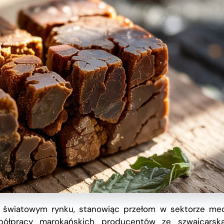
 światowym rynku, stanowiąc przełom w sektorze me
półpracy marokańskich producentów ze szwajcarską