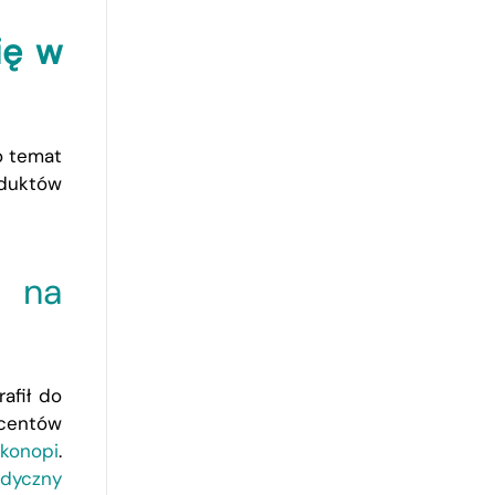
ię w
 temat
duktów
t na
afił do
ucentów
 konopi
.
dyczny