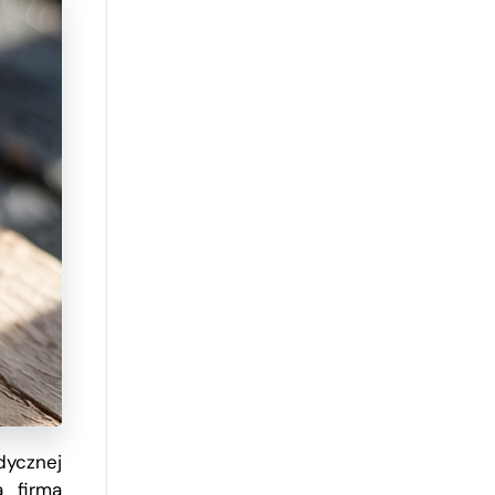
dycznej
 firmą