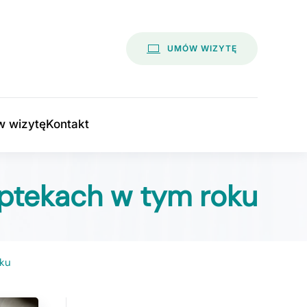
UMÓW WIZYTĘ
 wizytę
Kontakt
aptekach w tym roku
oku