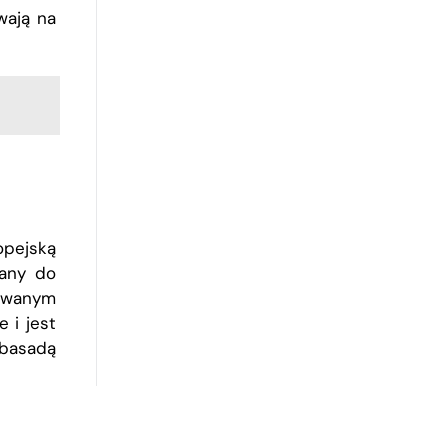
wają na
opejską
wany do
owanym
 i jest
mbasadą